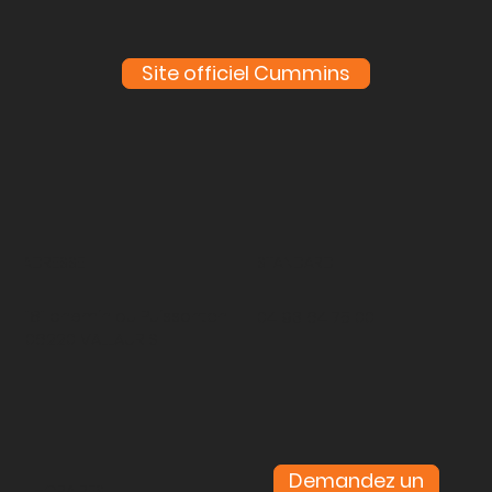
Site officiel Cummins
ADRESSE
STANDARD
181 chemin du Puissanton
04 93 64 75 00
06220 VALLAURIS
Demandez un
HORAIRES