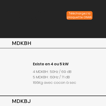
Notre gamme ONAN
Téléchargez la
plaquette ONAN
De 4 à 100 kW
MDKBH
Existe en 4 ou 5 kW
4 MDKBH : 50Hz / 69 dB
5 MDKBH : 60Hz / 71 dB
166Kg avec cocon à sec
MDKBJ