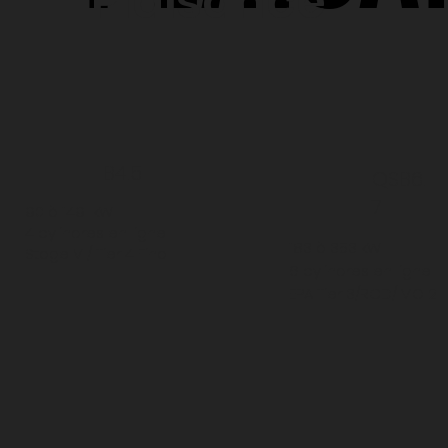
Plaisance
B4.5
QSB6.
7
90 à 149 kW
4 cylindres en ligne
183 à 353 kW
Stage V / Tier 4 Final
6 cylindres en ligne
EPA Tier 3/RCD/IMO 2