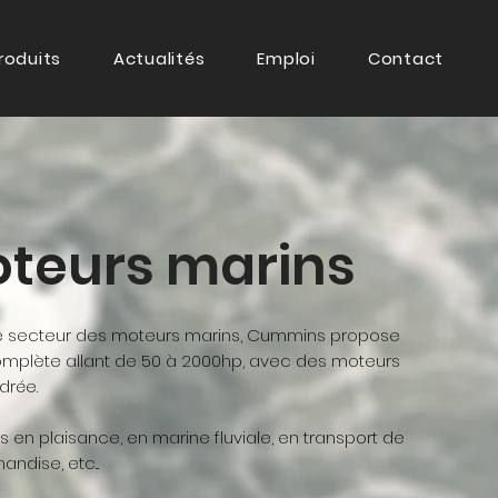
roduits
Actualités
Emploi
Contact
teurs marins
e secteur des moteurs marins, Cummins propose
plète allant de 50 à 2000hp, avec des moteurs
drée.
és en plaisance, en marine fluviale, en transport de
ndise, etc...