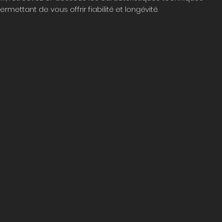
rmettant de vous offrir fiabilité et longévité.
QSL
9
8 kW
619 Nm
es en ligne
 2/IMO/RCD
QSM1
1