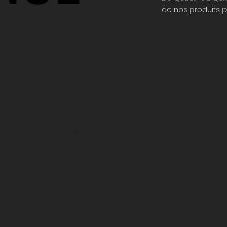
de nos produits pe
QSC8.
3
368 à 442 kW
210 à 29
1799 Nm
1332 à 1
6 cylindres en ligne
6 cylindr
EPA Tier 2/IMO/RCD
EPA Tier