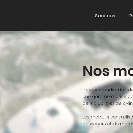
Services
P
Nos mo
Leader mondial dans l
une gamme marine com
de 4 à 60 litres de cylin
Les moteurs sont utilis
passagers et de marcha