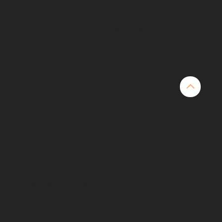
220 à 493 kW
1573 à 2373 Nm
6 cylindres en ligne
EPA Tier 2/IMO/RCD
ne gamme de moteurs marins dédiés à une activité
étend de 336 à 2013 kW.
nts, fiables et respectueux des normes d'émissions en