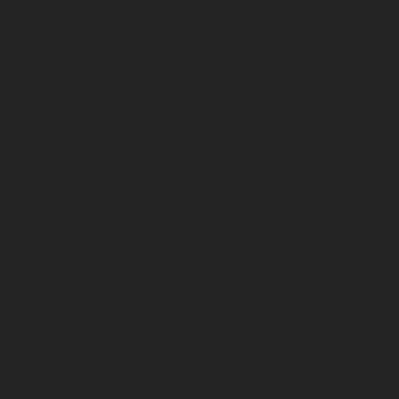
B4.5
X15
90 à 149 kW
336 à 425 kW
4 cylindres en ligne
6 cylindres en ligne
Stage V / Tier 4 Final
IMO Tier II/Etape 3A
ou IMO Tier II/EPA Tier 