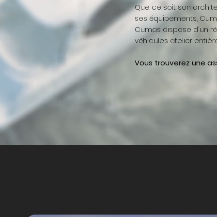
Que ce soit son archite
ses équipements, Cumm
Cumas dispose d'un
r
véhicules atelier entiè
Vous trouverez une as
s différentes
ammes