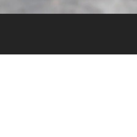
- NOS SERVICES -
Vente, SAV et pièces détachées
SAV
01
Cumas est votre partenaire privilégié pour garantir
le bon fonctionnement de vos équipements :​
un service 24h/24, 7j/7,
des diagnostics et conseils,
des garanties constructeurs.
En savoir plus