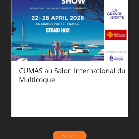
CUMAS au Salon International du
Multicoque
2
m
Voir plus