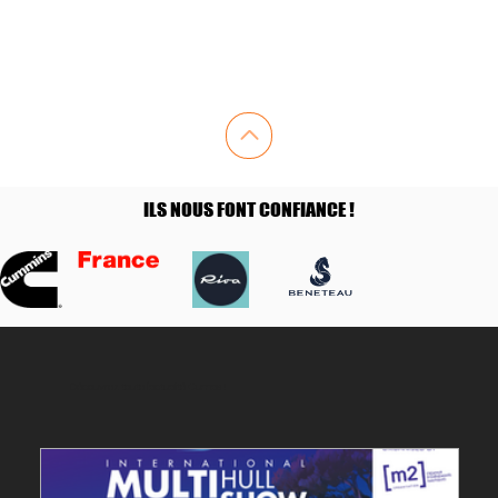
ILS NOUS FONT CONFIANCE !
ILS NOUS FONT CONFIANCE !
Découvrez toute l'actualité Cumas !